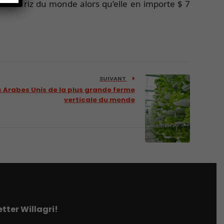
ur de riz du monde alors qu’elle en importe $ 7
SUIVANT
 Arabes Unis de la plus grande ferme
verticale du monde
tter Willagri!