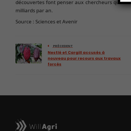
découvertes font penser aux chercheurs que l’Afr
milliards par an.
Source : Sciences et Avenir
PRÉCEDENT
Nestlé et Cargill accusés à
nouveau pour recours aux travaux
forcés