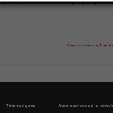
ique a le potentiel pour devenir le plus grand producte
Construction aux Émirats
Thématiques
Abonnez-vous à la newsle