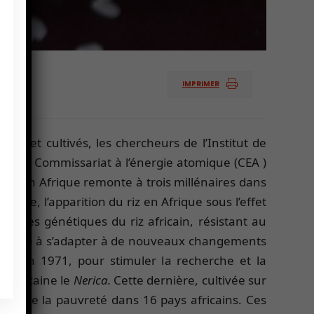
IMPRIMER
s et cultivés, les chercheurs de l’Institut de
ide du Commissariat à l’énergie atomique (CEA )
riz en Afrique remonte à trois millénaires dans
 étude, l’apparition du riz en Afrique sous l’effet
tères génétiques du riz africain, résistant au
a plante à s’adapter à de nouveaux changements
éée en 1971, pour stimuler la recherche et la
e africaine le
Nerica.
Cette dernière, cultivée sur
onnes de la pauvreté dans 16 pays africains. Ces