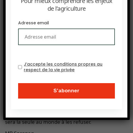
Pour mieux comprendre les enjeux
spécialiste des non-OGM et des huiles et farines
de l’agriculture
bios entre autres.
Adresse email
Les grands semenciers,
DuPont
,
Pioneer
et
Syngenta
, sont également en passe de mettre
sur les marchés des pommes de terre, du blé, et
d’autres sojas, tous « édités ». C’est le cas
également d’entreprises plus petites comme
J’accepte les conditions propres au
Arcadia ou la start up
Yield 10 Bioscience
.
respect de la vie privée
La décision de la Cour de justice européenne
interdit toute possibilité d’introduire ces plantes
dans l’Union européenne. Plus il y aura de plantes
« éditées » sur les marchés mondiaux, plus les
difficultés de l’UE augmenteront, du fait qu’elle
sera la seule au monde à les refuser.