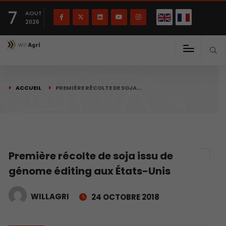
English
Français
English
7
(
)
AOUT
2026
ACCUEIL
PREMIÈRE RÉCOLTE DE SOJA…
Première récolte de soja issu de
génome éditing aux États-Unis
WILLAGRI
24 OCTOBRE 2018