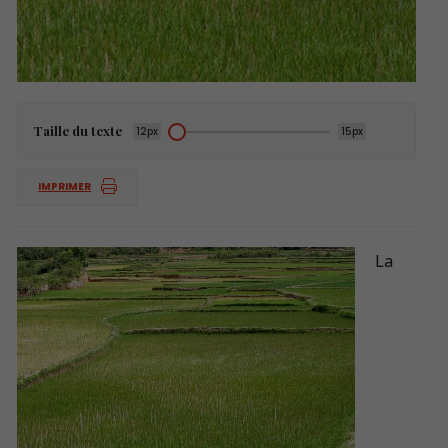
Taille du texte
12px
15px
IMPRIMER
La