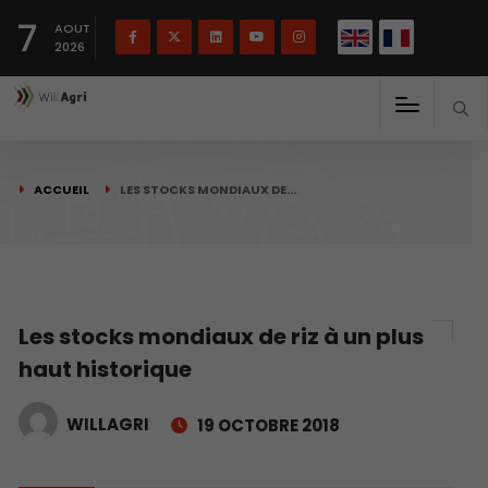
English
Français
English
7
(
)
AOUT
2026
ACCUEIL
LES STOCKS MONDIAUX DE…
Les stocks mondiaux de riz à un plus
haut historique
WILLAGRI
19 OCTOBRE 2018