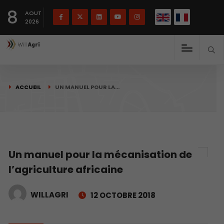
English
Français
English
8
(
)
AOUT
2026
ACCUEIL
UN MANUEL POUR LA…
Un manuel pour la mécanisation de
l’agriculture africaine
WILLAGRI
12 OCTOBRE 2018