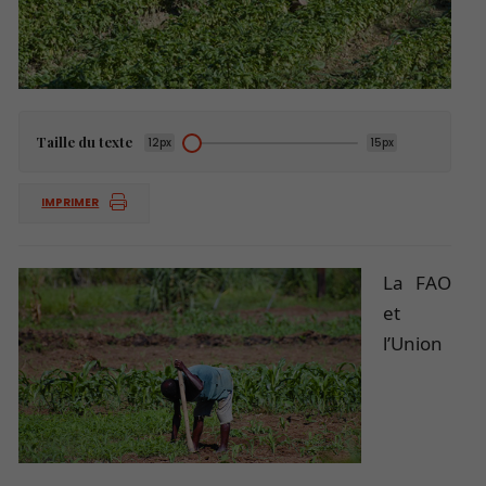
Taille du texte
12px
15px
IMPRIMER
La FAO
et
l’Union