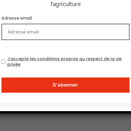
l’agriculture
Adresse email
J’accepte les conditions propres au respect de la vie
 phosphate et engrais phosphatés – a reçu l’autorisat
privée
al de l’espagnol
Fertinagro Biotech SL
. Cette participat
llions d’euros. Créée en 1986, Fertinagro produit et dis
roduction en Espagne et en France et de 40 dans le mon
ce Infomédiaire