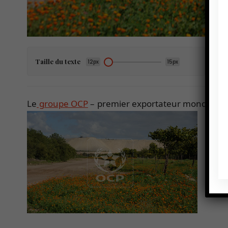
Taille du texte
12px
15px
Le
groupe OCP
– premier exportateur mondial de
capit
40 mi
de p
Sour