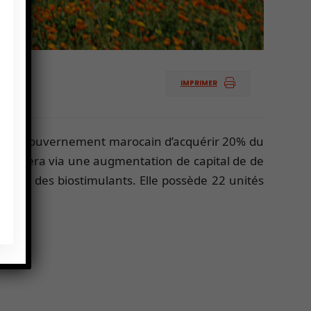
IMPRIMER
ion du gouvernement marocain d’acquérir 20% du
ion se fera via une augmentation de capital de
de
tribue des biostimulants. Elle possède 22 unités
de.