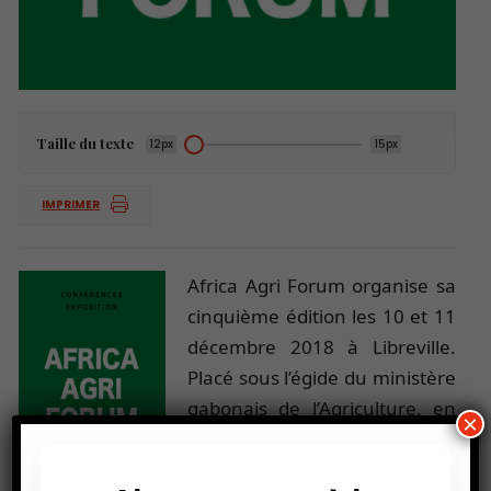
Taille du texte
12px
15px
IMPRIMER
Africa Agri Forum organise sa
cinquième édition les 10 et 11
décembre 2018 à Libreville.
Placé sous l’égide du ministère
gabonais de l’Agriculture, en
×
partenariat avec
OCP Africa
, le
Forum se penchera sur le