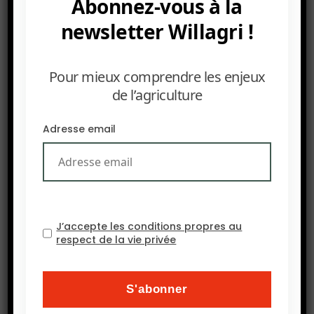
Abonnez-vous à la
thème : « Transformation agricole, le défi
africain » en Afrique du Nord, de l’Ouest et du
newsletter Willagri !
Centre. Plus de 400 professionnels africains, dont
de nombreux ministres assisteront à cet
Pour mieux comprendre les enjeux
événement. Durant deux jours de débats, il sera
de l’agriculture
fait un focus particulier sur le financement des
investissements et le partenariat public-privé.
Adresse email
J’accepte les conditions propres au
respect de la vie privée