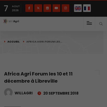
English
Français
English
7
(
)
AOUT
2026
ACCUEIL
AFRICA AGRI FORUM LES…
Africa Agri Forum les 10 et 11
décembre à Libreville
WILLAGRI
20 SEPTEMBRE 2018