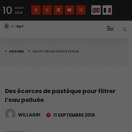
English
Français
English
10
(
)
AOUT
2026
ACCUEIL
DES ÉCORCES DE PASTÈQUE…
Des écorces de pastèque pour filtrer
l’eau polluée
WILLAGRI
11 SEPTEMBRE 2018