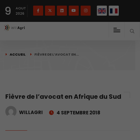
English
Français
English
9
(
)
AOUT
2026
ACCUEIL
FIÈVRE DE L’AVOCAT EN…
Fièvre de l’avocat en Afrique du Sud
WILLAGRI
4 SEPTEMBRE 2018