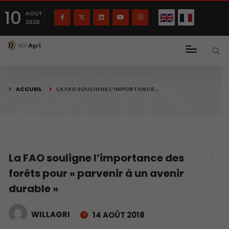
English
Français
English
10
(
)
AOUT
2026
ACCUEIL
LA FAO SOULIGNE L’IMPORTANCE…
La FAO souligne l’importance des
forêts pour « parvenir à un avenir
durable »
WILLAGRI
14 AOÛT 2018