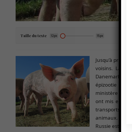
Taille du texte
12px
15px
Jusqu’à présent 
voisins. La Ru
Danemark sont 
épizootie ne p
ministère de l’
ont mis en plac
transports de po
animaux. On ne 
Russie est enco