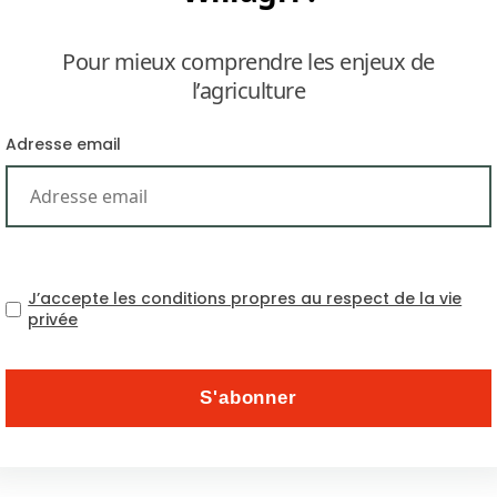
Pour mieux comprendre les enjeux de
l’agriculture
Adresse email
l’épizootie de peste porcine africaine était cantonnée à 
ssie, mais aussi les pays baltes, la Pologne sont fr
menacés. Des experts sanitaires internationaux aver
J’accepte les conditions propres au respect de la vie
rogresserait pas uniquement vers l’Ouest. Des cas dans 
privée
Agriculture de Pékin, en particulier près de la ville de S
e des zones de quarantaine et des zones d’observation.
rcs ont été interdits dans la région, ainsi que l’utilisa
sait pas d’où le virus a pu provenir. La frontière avec
re plus éloignée.