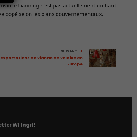
rovince Liaoning n’est pas actuellement un haut
développé selon les plans gouvernementaux.
SUIVANT
 exportations de viande de volaille en
Europe
tter Willagri!