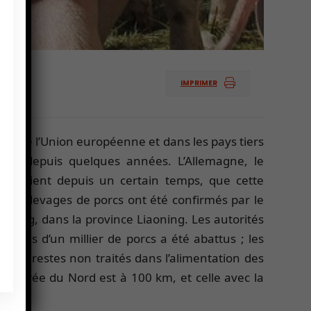
IMPRIMER
l’est de l’Union européenne et dans les pays tiers
appés depuis quelques années. L’Allemagne, le
tissaient depuis un certain temps, que cette
des élevages de porcs ont été confirmés par le
henyang, dans la province Liaoning. Les autorités
 Près d’un millier de porcs a été abattus ; les
tion de restes non traités dans l’alimentation des
 la Corée du Nord est à 100 km, et celle avec la