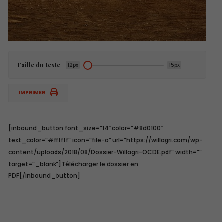
Taille du texte
12px
15px
IMPRIMER
[inbound_button font_size=”14″ color=”#8d0100″
text_color=”#ffffff” icon=”file-o” url=”https://willagri.com/wp-
content/uploads/2018/08/Dossier-Willagri-OCDE.pdf” width=””
target=”_blank”]Télécharger le dossier en
PDF[/inbound_button]