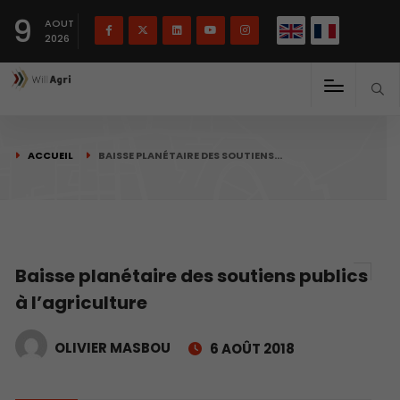
English
Français
English
9
(
)
AOUT
2026
ACCUEIL
BAISSE PLANÉTAIRE DES SOUTIENS…
Baisse planétaire des soutiens publics
à l’agriculture
OLIVIER MASBOU
6 AOÛT 2018