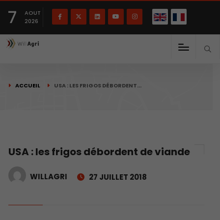
English
Français
English
7
(
)
AOUT
2026
ACCUEIL
USA : LES FRIGOS DÉBORDENT…
USA : les frigos débordent de viande
WILLAGRI
27 JUILLET 2018