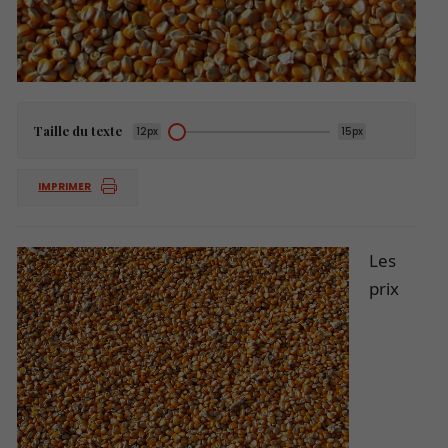
Taille du texte
12px
15px
IMPRIMER
Les
prix