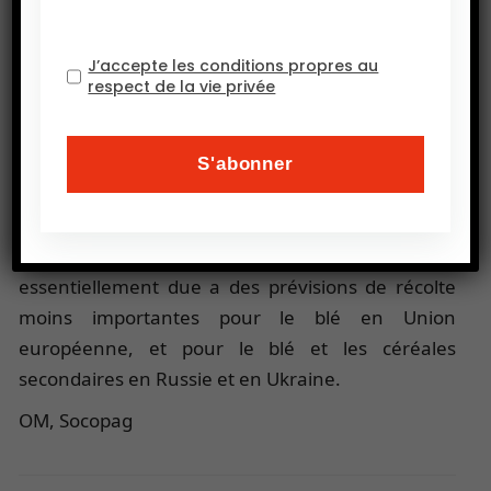
qui pourrait vraisemblablement avoir des
répercussions négatives sur les rendements et la
J’accepte les conditions propres au
respect de la vie privée
production » constate la FAO.
La FAO a par ailleurs actualisé ses prévisions pour
la récolte mondiale céréalière en 2018 : elle
atteindrait 2,586 milliards de tonnes, en retrait de
2,4 % (-64,5 millions de tonnes) par rapport à
2017. Cette baisse de la production est
essentiellement due a des prévisions de récolte
moins importantes pour le blé en Union
européenne, et pour le blé et les céréales
secondaires en Russie et en Ukraine.
OM, Socopag