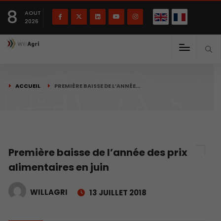
English
Français
English
8
(
)
AOUT
2026
ACCUEIL
PREMIÈRE BAISSE DE L’ANNÉE…
Première baisse de l’année des prix
alimentaires en juin
WILLAGRI
13 JUILLET 2018