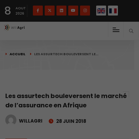
English
Français
English
8
(
)
AOUT
2026
ACCUEIL
LES ASSURTECH BOULEVERSENT LE…
Les assurtech bouleversent le marché
de l’assurance en Afrique
WILLAGRI
28 JUIN 2018