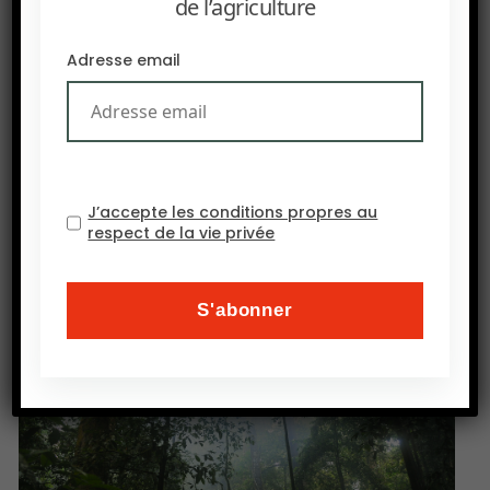
de l’agriculture
et souscrire une police d’assurance en 3 minutes.
Nombre de ces applications s’adressent
Adresse email
évidemment aux agriculteurs. Ainsi, au Sénégal,
une jeune pousse, PlaNet Guarentee s’appuie sur
des données satellites pour définir les seuils de
perte de récoltes qui ouvrent droit à une
indemnisation totale ou partielle.
J’accepte les conditions propres au
respect de la vie privée
Source : Ecofin Hebdo