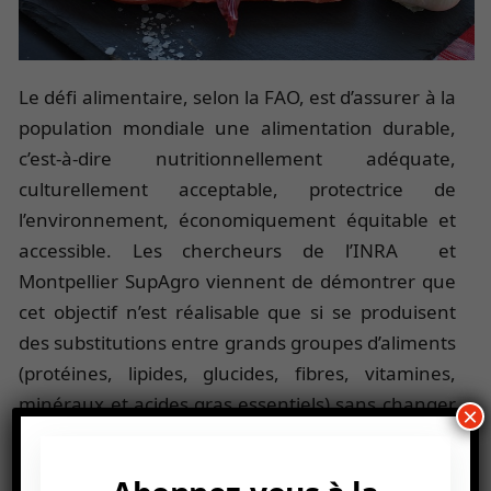
Le défi alimentaire, selon la FAO, est d’assurer à la
population mondiale une alimentation durable,
c’est-à-dire nutritionnellement adéquate,
culturellement acceptable, protectrice de
l’environnement, économiquement équitable et
accessible. Les chercheurs de l’INRA et
Montpellier SupAgro viennent de démontrer que
cet objectif n’est réalisable que si se produisent
des substitutions entre grands groupes d’aliments
(protéines, lipides, glucides, fibres, vitamines,
minéraux et acides gras essentiels) sans changer
×
l’apport global en calories. Ces substitutions
concernent avant tout le remplacement des