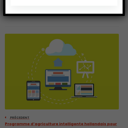
l’eutrophisation et l’acidification.
Source :
INRA
PRÉCEDENT
Programme d’agriculture intelligente hollandais pour