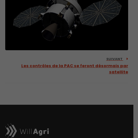
SUIVANT
Les contrôles de la PAC se feront désormais par
satellite