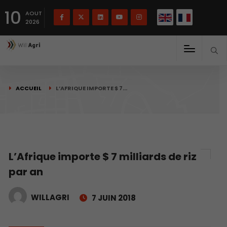
English
Français
English
10
(
)
AOUT
2026
ACCUEIL
L’AFRIQUE IMPORTE $ 7…
L’Afrique importe $ 7 milliards de riz
par an
WILLAGRI
7 JUIN 2018