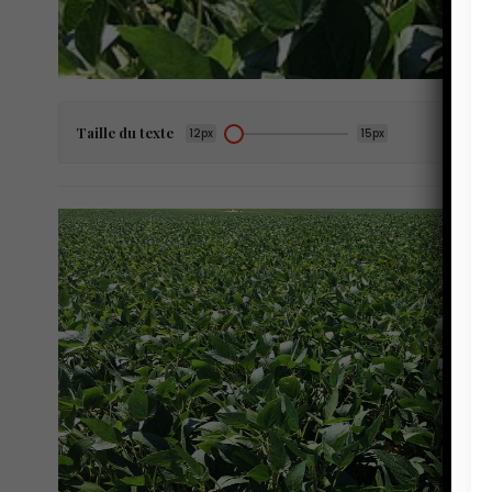
Taille du texte
12px
15px