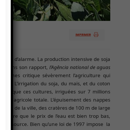
IMPRIMER
onnette d’alarme. La production intensive de soja
s. Dans son rapport,
l’Agência national de aguas
iliennes critique sévèrement l’agriculture qui
ys. L’irrigation du soja, du maïs, et du coton
bien que ces cultures, irriguées sur 7 millions
rface agricole totale. L’épuisement des nappes
ntre de la ville, des cratères de 100 m de large
sidère que le prix de l’eau est bien trop bas,
te ressource. Bien qu’une loi de 1997 impose la