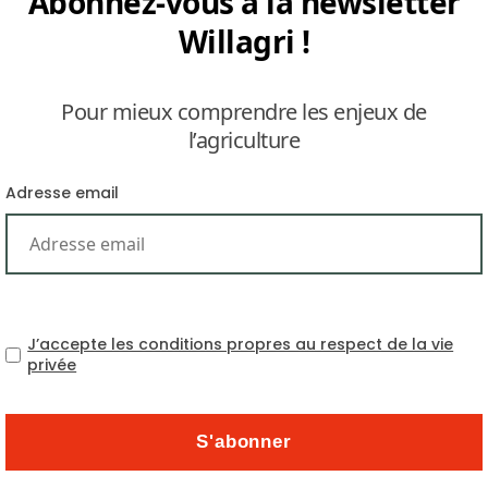
Abonnez-vous à la newsletter
Willagri !
Pour mieux comprendre les enjeux de
l’agriculture
Adresse email
Le service officiel des eaux au Brésil tire la s
provoque l’épuisement des nappes phréatique
(Ana) qui gère les ressources hydriques brés
consomme 80 % des disponibilités en eau du pa
absorbe 85 % de l’eau utilisé en agriculture, 
J’accepte les conditions propres au respect de la vie
privée
d’hectares, ne représentent que 5 % de la su
phréatiques a déjà provoqué par deux fois au ce
et de quatre mètres de profondeur. L’Ana con
provoquant une utilisation insouciante de cet