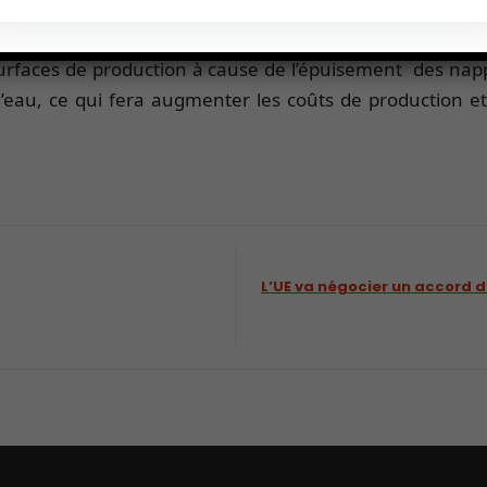
création de services communaux pour le prél
actuellement que 200 pour plus de 5000 comm
s surfaces de production à cause de l’épuisement des napp
’eau, ce qui fera augmenter les coûts de production et l
L’UE va négocier un accord d