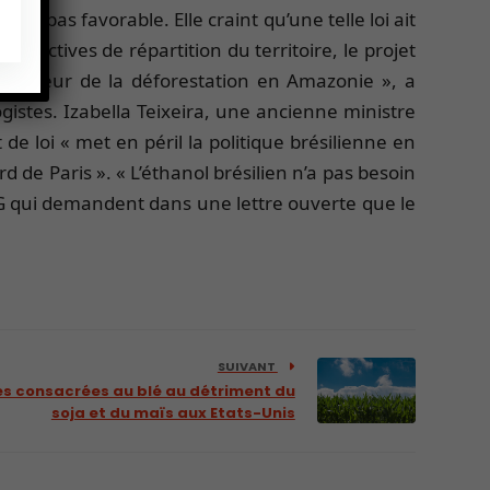
est pas favorable. Elle craint qu’une telle loi ait
directives de répartition du territoire, le projet
n faveur de la déforestation en Amazonie », a
gistes. Izabella Teixeira, une ancienne ministre
de loi « met en péril la politique brésilienne en
de Paris ». « L’éthanol brésilien n’a pas besoin
ONG qui demandent dans une lettre ouverte que le
SUIVANT
s consacrées au blé au détriment du
soja et du maïs aux Etats-Unis