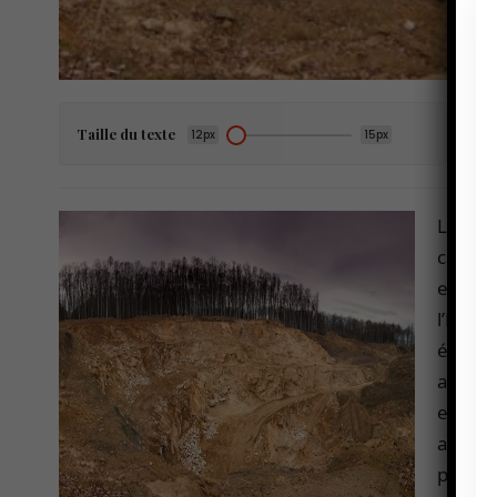
Taille du texte
12px
15px
Le Sén
canne 
et il e
l’État
économ
apport
extrêm
ajouta
probl