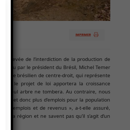
IMPRIMER
ible levée de l’interdiction de la production de
utenu par le président du Brésil, Michel Temer
émocrate brésilien de centre-droit, qui représente
elle, le projet de loi apportera la croissance
un seul arbre ne tombera. Au contraire, nous
ables et donc plus d’emplois pour la population
on d’emplois et de revenus », a-t-elle assuré,
as la région et ne savent pas qu’il s’agit d’un