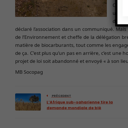
Curieus
un impa
de loi
déclaré l’association dans un communiqué. Mais le
de l’Environnement et cheffe de la délégation brés
matière de biocarburants, tout comme les engageme
de ça. C’est plus qu’un pas en arrière, c’est une
projet de loi soit abandonné et envoyé « à son lieu
MB Socopag
PRÉCEDENT
L’Afrique sub-saharienne tire la
demande mondiale de blé