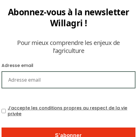
Abonnez-vous à la newsletter
Willagri !
Pour mieux comprendre les enjeux de
l’agriculture
at brésilien doit se prononcer, ce mois ci, sur une poss
Adresse email
à sucre comme carburant en Amazonie. Le projet est so
st porté par la sénatrice Flexa Ribeiro, du parti social-d
 amazonien du Pará, une circonscription rurale. Selon 
ique dans les régions économiquement faibles.« Pas 
ons plus d’activités économiques dans les zones vulnér
J’accepte les conditions propres au respect de la vie
ement fragile de cette région. Nous parlons de créati
privée
nt que « ceux qui sont contre le projet ne connaissent p
ème économique ».