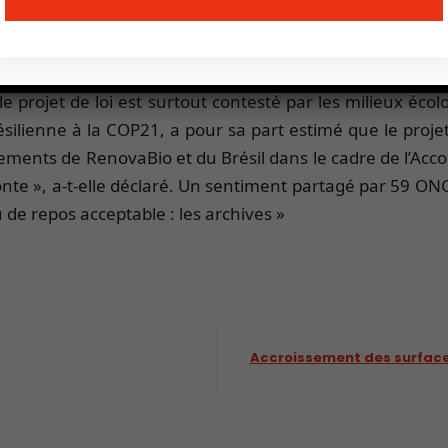
ement, l’Association de l’industrie de la canne à sucre n’y 
ct très négatif sur l’image du secteur. « En modifiant les 
 626/2011 pourrait augmenter fortement la pression e
 projet de loi est surtout contesté par les milieux écolo
ilienne à la COP21, a pour sa part estimé que le projet 
nts de RenovaBio et du Brésil dans le cadre de l’Accord 
 honte », a-t-elle déclaré. Un sentiment partagé par 59 
 de repos acceptable : les archives »
Accroissement des surface