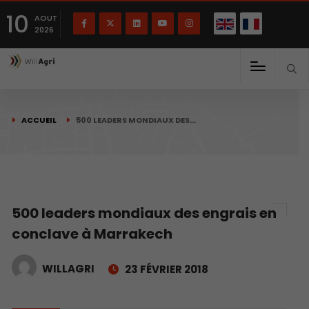
English
Français
English
10
(
)
AOUT
2026
ACCUEIL
500 LEADERS MONDIAUX DES…
500 leaders mondiaux des engrais en
conclave à Marrakech
WILLAGRI
23 FÉVRIER 2018