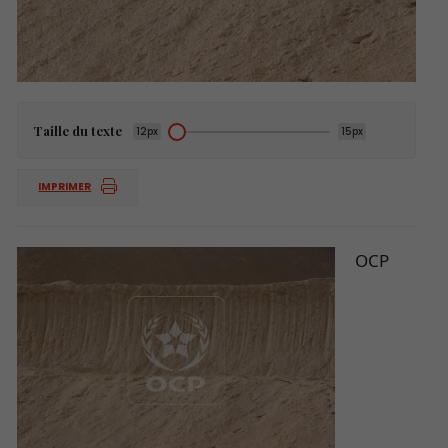
Taille du texte
12px
15px
IMPRIMER
OCP