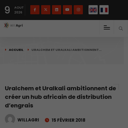
English
Français
English
9
(
)
AOUT
2026
ACCUEIL
URALCHEM ET URALKALI AMBITIONNENT…
Uralchem et Uralkali ambitionnent de
créer un hub africain de distribution
d’engrais
WILLAGRI
15 FÉVRIER 2018