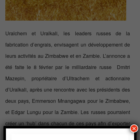
Uralchem ​​et Uralkali, les leaders russes de la
fabrication d’engrais, envisagent un développement de
leurs activités au Zimbabwe et en Zambie. L’annonce a
été faite le 8 février par le milliardaire russe Dmitri
Mazepin, propriétaire d’Ultrachem et actionnaire
d’Uralkali, après une rencontre avec les présidents des
deux pays, Emmerson Mnangagwa pour le Zimbabwe,
et Edgar Lungu pour la Zambie. Les russes pourraient
créer un ‘hub’ dans chacun de ces pays afin d’exporter
×
directement les engrais. Pour des raisons différentes, le