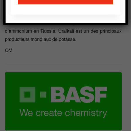
région de l’Afrique du Sud-Est en les faisant passer de
100 000 tonnes à 400 000 voire 500 000 tonnes par an.
Uralchem est leader de la production du nitrate
d’ammonium en Russie. Uralkali est un des principaux
producteurs mondiaux de potasse.
OM