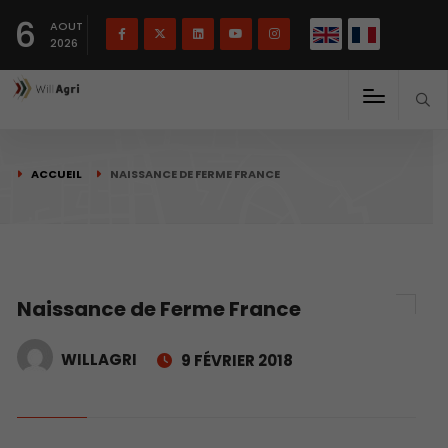
English
Français
English
6
(
)
AOUT
2026
ACCUEIL
NAISSANCE DE FERME FRANCE
Naissance de Ferme France
WILLAGRI
9 FÉVRIER 2018