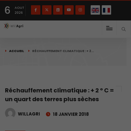
English
Français
English
6
(
)
AOUT
2026
ACCUEIL
RÉCHAUFFEMENT CLIMATIQUE : + 2…
Réchauffement climatique : + 2 ° C =
un quart des terres plus sèches
WILLAGRI
18 JANVIER 2018