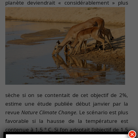
planète devie
ndrait « considérablement » plus
sèche si on se contentait de cet objectif de 2%,
estime une étude publiée début janvier par la
revue
Nature Climate Change
. Le scénario est plus
favorable si la hausse de la température est
contenue à 1,5 ° C. Si l’on adoptait l’objectif de 1,5
×