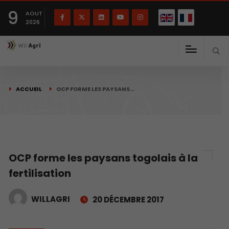
English
Français
English
9
(
)
AOUT
2026
ACCUEIL
OCP FORME LES PAYSANS…
OCP forme les paysans togolais à la
fertilisation
WILLAGRI
20 DÉCEMBRE 2017