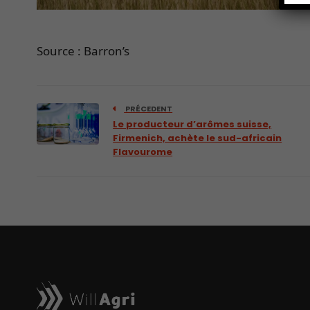
Source : Barron’s
PRÉCEDENT
Le producteur d’arômes suisse,
Firmenich, achète le sud-africain
Flavourome