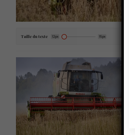
Taille du texte
12px
15px