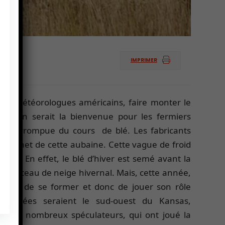
IMPRIMER
les météorologues américains, faire monter le
tation serait la bienvenue pour les fermiers
ininterrompue du cours de blé. Les fabricants
 ricochet de cette aubaine. Cette vague de froid
ord. En effet, le blé d’hiver est semé avant la
le manteau de neige hivernal. Mais, cette année,
neige de se former et donc de jouer son rôle
 touchées seraient le sud-ouest du Kansas,
do. Les nombreux spéculateurs, qui ont joué la