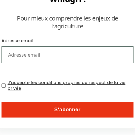
Pour mieux comprendre les enjeux de
l’agriculture
Adresse email
Une vague de froid en décembre pourrait, selon 
cours du boisseau de blé de $ 5. Cette augmen
américains souffrant, depuis 2012, d’une chute 
J’accepte les conditions propres au respect de la vie
d’engrais, tels Mosaic ou Agrium, profiteraient par
privée
serait particulièrement sévère dans l’hémisphère n
survenue du froid. Il est alors protégé du gel par 
La Nina en apportant un froid sec empêche la 
protecteur. Les régions américaines les plus
l’Oklahoma, le nord du Texas et l’est du Colora