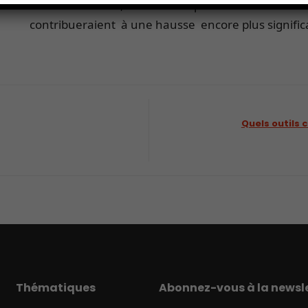
baisse des cours, en seraient pour leurs frais. S’ils
contribueraient à une hausse encore plus significa
Quels outils c
Thématiques
Abonnez-vous à la newsle