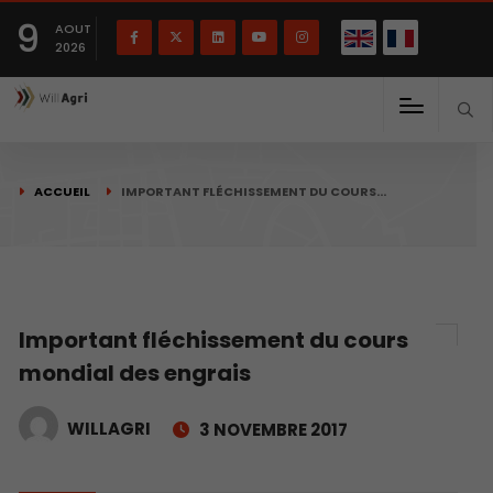
English
Français
English
9
(
)
AOUT
2026
ACCUEIL
IMPORTANT FLÉCHISSEMENT DU COURS…
Important fléchissement du cours
mondial des engrais
WILLAGRI
3 NOVEMBRE 2017