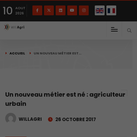
English
Français
English
10
(
)
AOUT
2026
ACCUEIL
UN NOUVEAU MÉTIER EST…
Un nouveau métier est né : agriculteur
urbain
WILLAGRI
26 OCTOBRE 2017