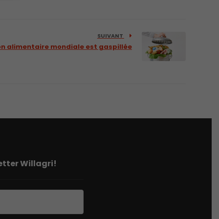
SUIVANT
on alimentaire mondiale est gaspillée
tter Willagri!