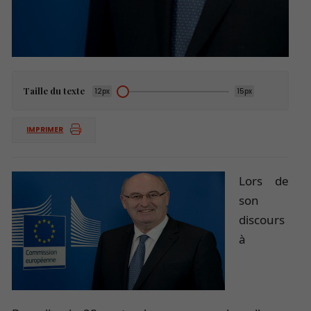
Taille du texte
12px
15px
IMPRIMER
Lors de
son
discours
à