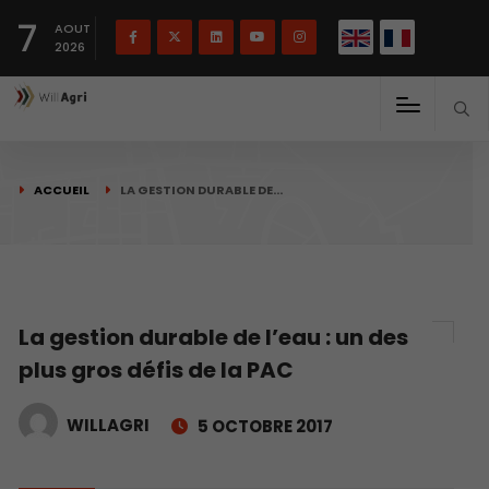
English
Français
English
7
(
)
AOUT
2026
ACCUEIL
LA GESTION DURABLE DE…
La gestion durable de l’eau : un des
plus gros défis de la PAC
WILLAGRI
5 OCTOBRE 2017