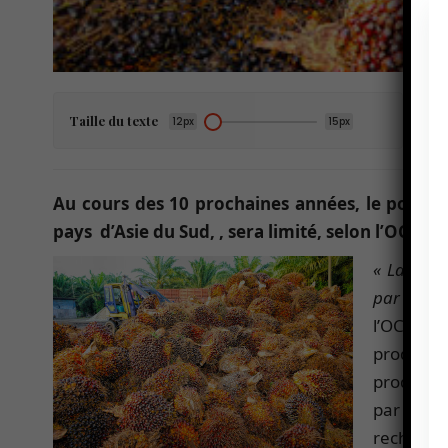
Taille du texte
12px
15px
Au cours des 10 prochaines années, le potentie
pays d’Asie du Sud, , sera limité, selon l’OCDE.
«
La produ
par an, e
l’OCDE da
productiv
productio
par le pa
recherche