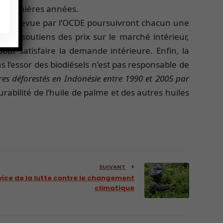
15 dernières années.
és en revue par l’OCDE poursuivront chacun une
tés, soutiens des prix sur le marché intérieur,
te pour satisfaire la demande intérieure. Enfin, la
 l’essor des biodiésels n’est pas responsable de
ares déforestés en Indonésie entre 1990 et 2005 par
urabilité de l’huile de palme et des autres huiles
SUIVANT
rvice de la lutte contre le changement
climatique