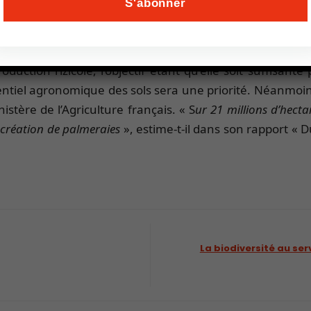
evrait tomber à 2 % d’ici 2026 contre 6.5 % au cours des 
mbodge, Philippines, Thaïlande, Malaisie, et Laos) pass
 leur situation (barrières douanières aux produits impor
production rizicole, l’objectif étant qu’elle soit suffisan
ntiel agronomique des sols sera une priorité. Néanmoins
istère de l’Agriculture français. « S
ur 21 millions d’hect
 création de palmeraies
», estime-t-il dans son rapport « D
La biodiversité au se