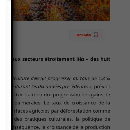
IMPRIMER
e – deux secteurs étroitement liés – des huit
e l’aquaculture devrait progresser au taux de 1,8 %
egistré durant les dix années précédentes
»,
prévoit
2017/2026 ». La moindre progression des gains de
lier les palmeraies. Le taux de croissance de la
des surfaces agricoles par déforestation comme
tion des pratiques culturales, la politique de
. En conséquence, la croissance de la production