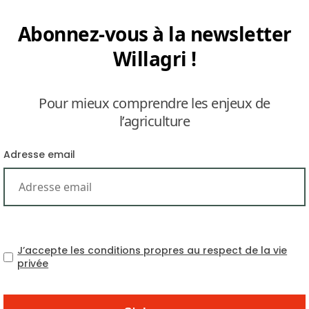
Abonnez-vous à la newsletter
Willagri !
Pour mieux comprendre les enjeux de
l’agriculture
l de croissance des productions agricole et piscicol
Adresse email
ction nette des secteurs de l’agriculture, de la pêche et d
n baisse par rapport au rythme soutenu de 2,7 % par an enr
ns son rapport sur l’agriculture intitulé « Perspectives 
ité de l’agriculture sud asiatique affectera en particu
J’accepte les conditions propres au respect de la vie
n agricole ne reposera plus sur une extension massive 
privée
ssé (+ 40 % entre 1980 et 2013) mais sur l’intensifica
 et l’innovation pour accroître les rendements en huile