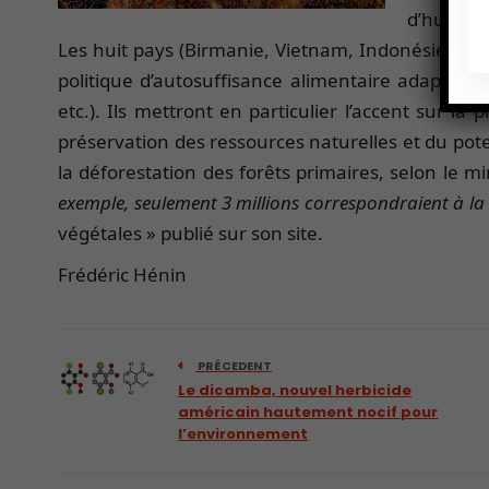
d’huile d
Les huit pays (Birmanie, Vietnam, Indonésie, Ca
politique d’autosuffisance alimentaire adaptée à
etc.). Ils mettront en particulier l’accent sur la 
préservation des ressources naturelles et du pote
la déforestation des forêts primaires, selon le min
exemple, seulement 3 millions correspondraient à la
végétales » publié sur son site.
Frédéric Hénin
PRÉCEDENT
Le dicamba, nouvel herbicide
américain hautement nocif pour
l’environnement