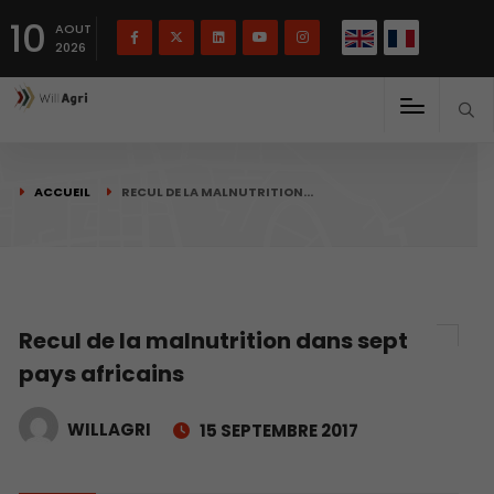
English
Français
English
10
(
)
AOUT
2026
ACCUEIL
RECUL DE LA MALNUTRITION…
Recul de la malnutrition dans sept
pays africains
WILLAGRI
15 SEPTEMBRE 2017