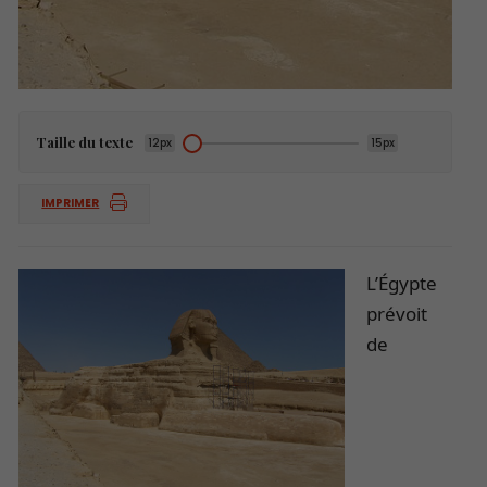
Taille du texte
12px
15px
IMPRIMER
L’Égypte
prévoit
de