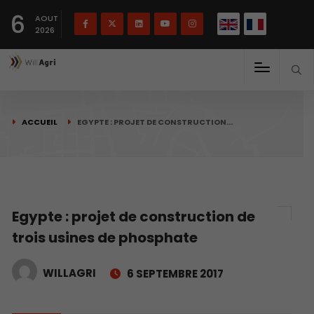
English
Français
English
6
(
)
AOUT
2026
ACCUEIL
EGYPTE : PROJET DE CONSTRUCTION…
Egypte : projet de construction de
trois usines de phosphate
WILLAGRI
6 SEPTEMBRE 2017