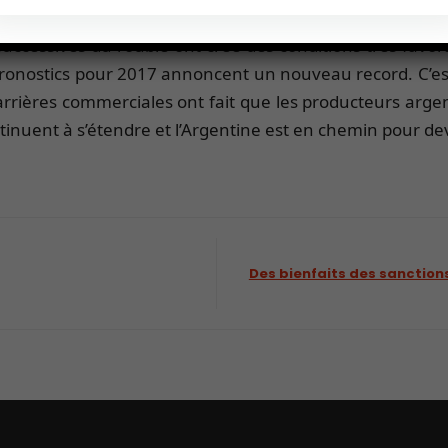
is le marché mondial du blé. Dans ce pays le coût très fai
uccessives du rouble ont créé des conditions très favora
s pronostics pour 2017 annoncent un nouveau record. C’e
arrières commerciales ont fait que les producteurs arge
ntinuent à s’étendre et l’Argentine est en chemin pour d
Des bienfaits des sanctions