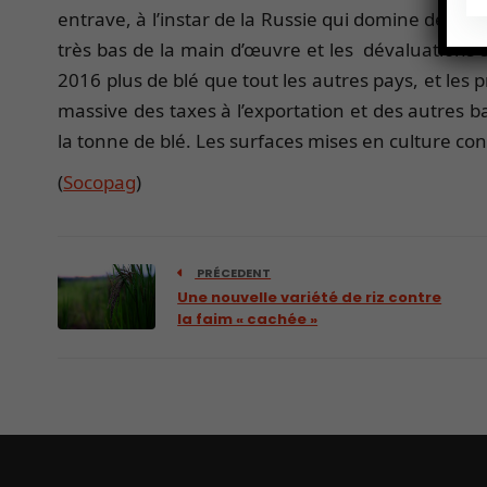
entrave, à l’instar de la Russie qui domine désorma
très bas de la main d’œuvre et les dévaluations s
2016 plus de blé que tout les autres pays, et le
massive des taxes à l’exportation et des autres b
la tonne de blé. Les surfaces mises en culture co
(
Socopag
)
PRÉCEDENT
Une nouvelle variété de riz contre
la faim « cachée »