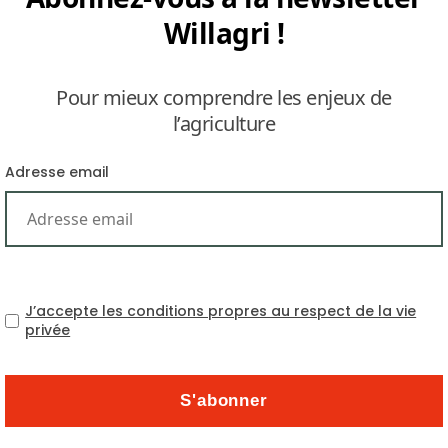
Willagri !
Pour mieux comprendre les enjeux de
l’agriculture
Adresse email
chmark Cash Crop réuni à Berlin, il y a quelques jours,
von Thünen, les grandes cultures sont soumises à des
eloppement et l’accroissement de la production. Parmi
ique vis-à-vis de l’agriculture intensive mais aussi des
J’accepte les conditions propres au respect de la vie
r les nitrates et l’utilisation des pesticides qui ne sont
privée
ant d’éléments qui poussent et vont pousser à l’avenir
s dans la conduite de leurs cultures. Mais qui ne sont
ux mêmes contraintes développent leur production sans