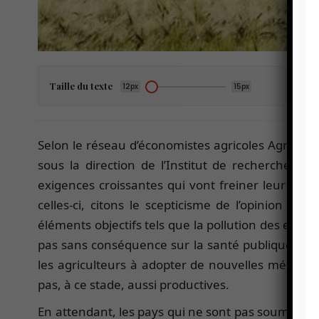
Taille du texte
12px
15px
Selon le réseau d’économistes agricoles Agri Ben
sous la direction de l’Institut de recherches 
exigences croissantes qui vont freiner leur dév
celles-ci, citons le scepticisme de l’opinion publ
éléments objectifs tels que la pollution des eaux pa
pas sans conséquence sur la santé publique. Aut
les agriculteurs à adopter de nouvelles méthode
pas, à ce stade, aussi productives.
En attendant, les pays qui ne sont pas soumis a