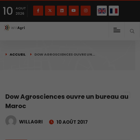
English
Français
English
10
(
)
AOUT
2026
ACCUEIL
DOW AGROSCIENCES OUVRE UN…
Dow Agrosciences ouvre un bureau au
Maroc
WILLAGRI
10 AOÛT 2017