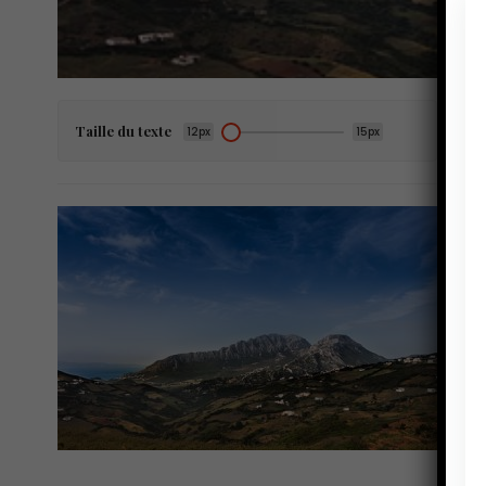
Taille du texte
12px
15px