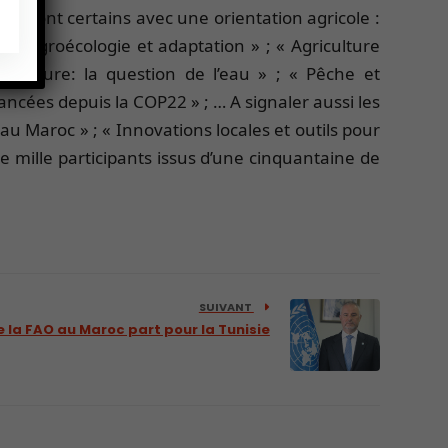
s, dont certains avec une orientation agricole :
 ; « Agroécologie et adaptation » ; « Agriculture
iculture: la question de l’eau » ; « Pêche et
ancées depuis la COP22 » ; … A signaler aussi les
 au Maroc » ; « Innovations locales et outils pour
mille participants issus d’une cinquantaine de
SUIVANT
 la FAO au Maroc part pour la Tunisie