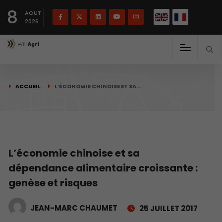
English
Français
English
8
(
)
AOUT
2026
ACCUEIL
L’ÉCONOMIE CHINOISE ET SA…
L’économie chinoise et sa
dépendance alimentaire croissante :
genèse et risques
JEAN-MARC CHAUMET
25 JUILLET 2017