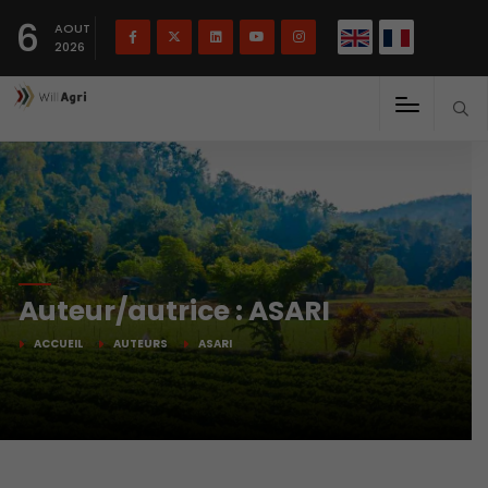
English
Français
English
6
(
)
AOUT
2026
Auteur/autrice :
ASARI
ACCUEIL
AUTEURS
ASARI