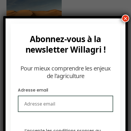
×
Abonnez-vous à la
newsletter Willagri !
La science au service de l’amélioration de la
Pour mieux comprendre les enjeux
22 JUIN 2026
de l’agriculture
Ce texte est extrait
d’une conférence
Adresse email
du botaniste
australien Mark
Tester prononcée
au Troisième Forum
international de
Laayoune sur
J’accepte les conditions propres au