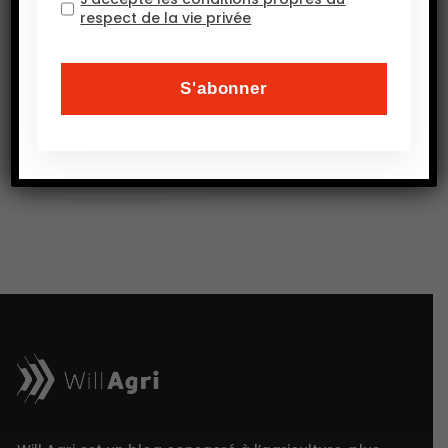
respect de la vie privée
l’agriculture en
terre aride et saline
(LAFOBA) organisé
par l’ASARI (African.
PAR ASARI