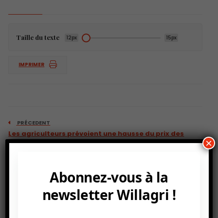
Taille du texte
12px
15px
IMPRIMER
PRÉCEDENT
Les agriculteurs prévoient une hausse du prix des
×
engrais pendant deux ans.
Abonnez-vous à la
newsletter Willagri !