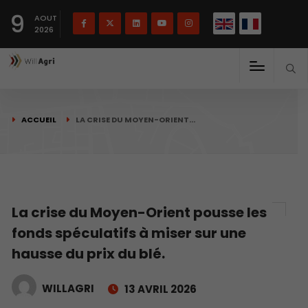
English
Français
English
9
(
)
AOUT
2026
ACCUEIL
LA CRISE DU MOYEN-ORIENT…
La crise du Moyen-Orient pousse les
fonds spéculatifs à miser sur une
hausse du prix du blé.
WILLAGRI
13 AVRIL 2026