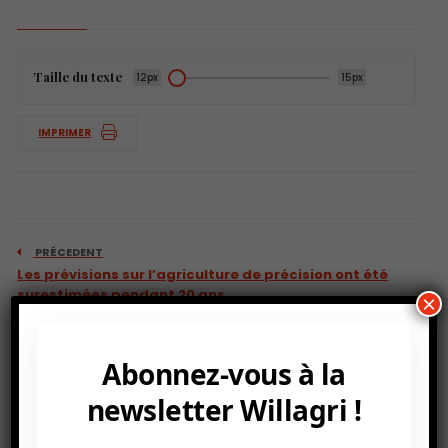
Taille du texte
12px
15px
IMPRIMER
PRÉCEDENT
Les prévisions sur l’agriculture de précision ont été
surestimées pendant 20 ans
×
Abonnez-vous à la
newsletter Willagri !