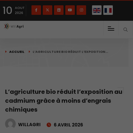
English
Français
English
10
(
)
AOUT
2026
ACCUEIL
L’AGRICULTURE BIO RÉDUIT L’EXPOSITION…
L’agriculture bio réduit l’exposition au
cadmium grâce à moins d’engrais
chimiques
WILLAGRI
6 AVRIL 2026