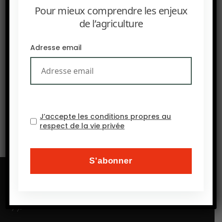
Pour mieux comprendre les enjeux
de l’agriculture
PRÉCEDENT
FARM : Suppression des droits de douane chinois :
Adresse email
quelles opportunités pour les exportations agricoles
africaines ?
SUIVANT
En 2025, les forêts mondiales ont absorbé 3,6 milliards
de tonnes de CO₂.
J’accepte les conditions propres au
respect de la vie privée