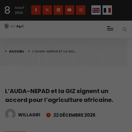
English
Français
English
8
(
)
AOUT
2026
ACCUEIL
L’AUDA-NEPAD ET LA GIZ…
L’AUDA-NEPAD et la GIZ signent un
accord pour l’agriculture africaine.
WILLAGRI
22 DÉCEMBRE 2025