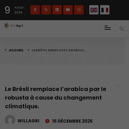
English
Français
English
9
(
)
AOUT
2026
ACCUEIL
LE BRÉSIL REMPLACE L’ARABICA…
Le Brésil remplace l’arabica par le
robusta à cause du changement
climatique.
WILLAGRI
15 DÉCEMBRE 2025