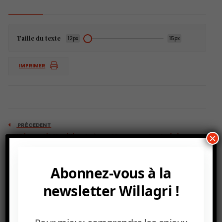
Taille du texte
12px
15px
IMPRIMER
PRÉCEDENT
L’UE investit 11 milliards $ sur 10 ans contre la faim en
×
Afrique subsaharienne.
Abonnez-vous à la
newsletter Willagri !