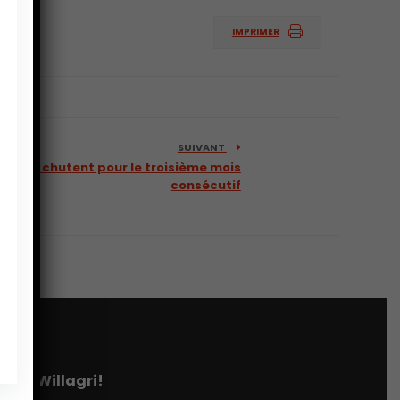
IMPRIMER
SUIVANT
iments chutent pour le troisième mois
consécutif
tter Willagri!