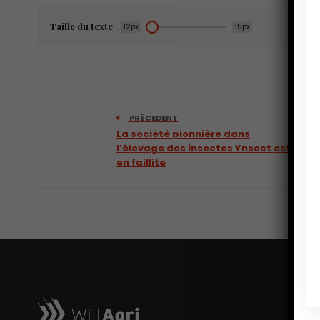
Taille du texte
12px
15px
PRÉCEDENT
La société pionnière dans
l’élevage des insectes Ynsect est
en faillite