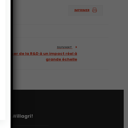
IMPRIMER
SUIVANT
: passer de la R&D à un impact réel à
grande échelle
tter Willagri!