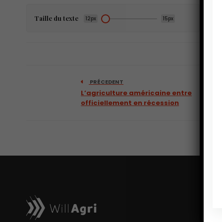
Taille du texte
12px
15px
PRÉCEDENT
L’agriculture américaine entre
officiellement en récession