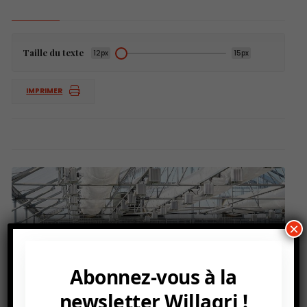
Taille du texte
12px
15px
IMPRIMER
×
Abonnez-vous à la
newsletter Willagri !