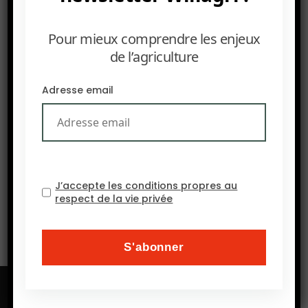
Pour mieux comprendre les enjeux
de l’agriculture
PRÉCEDENT
AFN : Dans les coulisses de la quête de Ginkgo et Bayer
Adresse email
pour réécrire les règles de l’engrais : la course à la
création de produits biologiques fixateurs d’azote de
nouvelle génération
SUIVANT
2024, le financement philanthropique pour
l’adaptation climatique a atteint 870M$, le double de
J’accepte les conditions propres au
2021.
respect de la vie privée