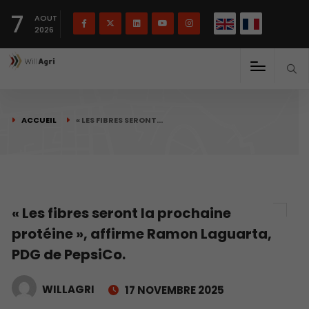
English
Français
English
7
(
)
AOUT
2026
ACCUEIL
« LES FIBRES SERONT…
« Les fibres seront la prochaine
protéine », affirme Ramon Laguarta,
PDG de PepsiCo.
WILLAGRI
17 NOVEMBRE 2025