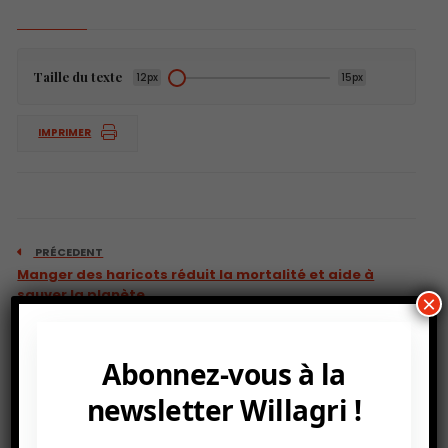
Taille du texte
12px
15px
IMPRIMER
PRÉCEDENT
Manger des haricots réduit la mortalité et aide à
sauver la planète.
×
Abonnez-vous à la
newsletter Willagri !