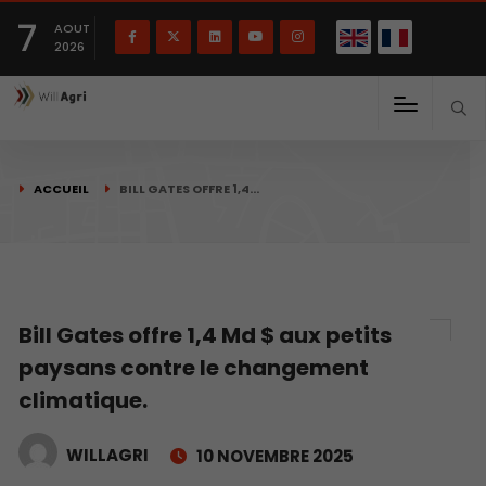
English
Français
English
7
(
)
AOUT
2026
ACCUEIL
BILL GATES OFFRE 1,4…
Bill Gates offre 1,4 Md $ aux petits
paysans contre le changement
climatique.
WILLAGRI
10 NOVEMBRE 2025