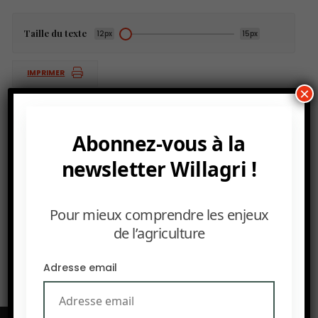
Taille du texte
12px
15px
IMPRIMER
×
Abonnez-vous à la
PRÉCEDENT
newsletter Willagri !
Les 4 plus gros importateurs agricoles de l’Afrique :
L’Égypte, l’Algérie, le Maroc et l’Afrique du Sud
Pour mieux comprendre les enjeux
SUIVANT
de l’agriculture
La Suède , nouvelle terre de production de vin
Adresse email