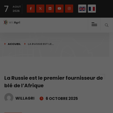
English
Français
English
7
(
)
AOUT
2026
ACCUEIL
LA RUSSIE EST LE…
La Russie est le premier fournisseur de
blé de l’Afrique
WILLAGRI
6 OCTOBRE 2025