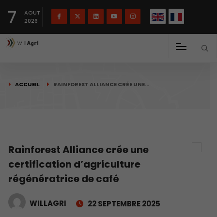
English
Français
English
7
(
)
AOUT
2026
ACCUEIL
RAINFOREST ALLIANCE CRÉE UNE…
Rainforest Alliance crée une
certification d’agriculture
régénératrice de café
WILLAGRI
22 SEPTEMBRE 2025