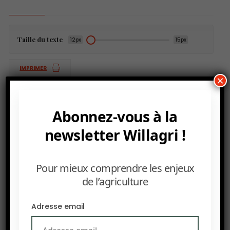
Taille du texte
12px
15px
IMPRIMER
×
Abonnez-vous à la
PRÉCEDENT
newsletter Willagri !
Le niveau des ressources en eau est devenus
imprévisible selon l’ONU
Pour mieux comprendre les enjeux
SUIVANT
de l’agriculture
426 millions de tonnes : production mondiale record
de soja
Adresse email