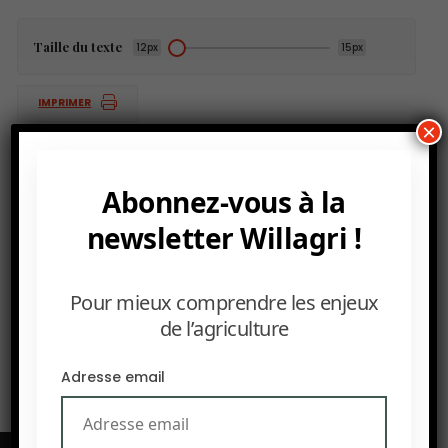
Taille du texte
12px
15px
IMPRIMER
×
Abonnez-vous à la
PRÉCEDENT
newsletter Willagri !
OCP Maroc vise +9 Mt d’engrais produits d’ici 2028
SUIVANT
Pour mieux comprendre les enjeux
La Chine va imposer 60% de droits de douane sur le
de l’agriculture
porc européen
Adresse email