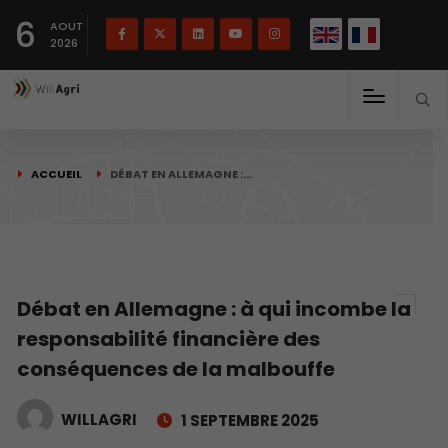
English
Français
English
6
(
)
AOUT
2026
ACCUEIL
DÉBAT EN ALLEMAGNE :…
Débat en Allemagne : à qui incombe la
responsabilité financière des
conséquences de la malbouffe
WILLAGRI
1 SEPTEMBRE 2025