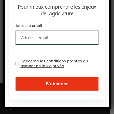
Pour mieux comprendre les enjeux
de l’agriculture
PRÉCEDENT
Adresse email
FARM : L’Afrique à la conquête des marchés mondiaux
SUIVANT
Les producteurs américains de soja sont au bord du
précipice financier à cause de la politique tarifaire de
Trump
J’accepte les conditions propres au
respect de la vie privée