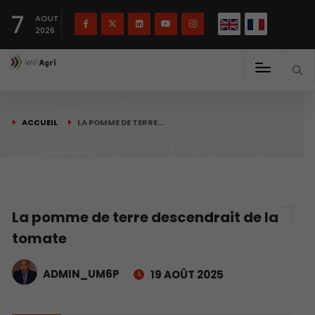
English
Français
English
7
(
)
AOUT
2026
ACCUEIL
LA POMME DE TERRE…
La pomme de terre descendrait de la
tomate
ADMIN_UM6P
19 AOÛT 2025