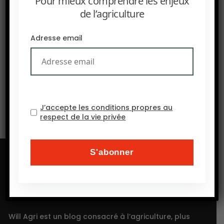
Pour mieux comprendre les enjeux
de l’agriculture
PRÉCEDENT
Adresse email
L’eau et la terre au Sahel
SUIVANT
Le réchauffement climatique entraînerait une chute
de 40% des rendements du maïs et du manioc
J’accepte les conditions propres au
respect de la vie privée
Will Agri est un blog consacré à l’agriculture, plus