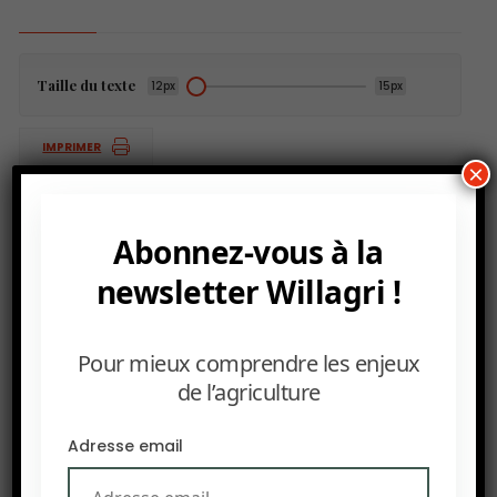
Taille du texte
12px
15px
IMPRIMER
×
Abonnez-vous à la
PRÉCEDENT
newsletter Willagri !
D’après The Lancet, l’USAID a sauvé 90 millions de vies
entre 2001 et 2021
Pour mieux comprendre les enjeux
SUIVANT
de l’agriculture
La Fondation Rockfeller veut nourrir 100 millions
d’enfants d’ici 2030
Adresse email