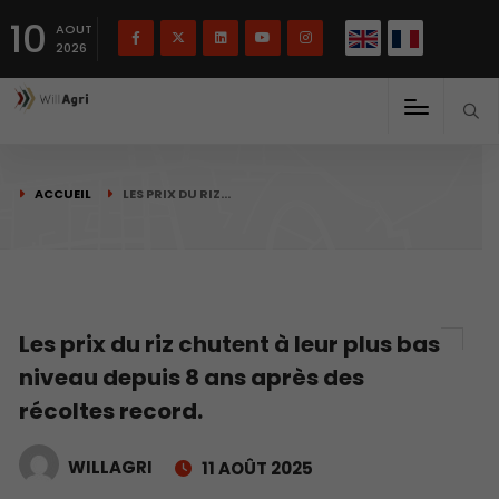
English
Français
English
10
(
)
AOUT
2026
ACCUEIL
LES PRIX DU RIZ…
Les prix du riz chutent à leur plus bas
niveau depuis 8 ans après des
récoltes record.
WILLAGRI
11 AOÛT 2025